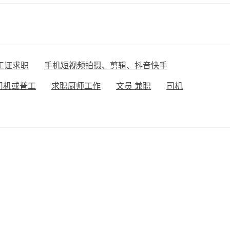
工证求职
手机短视频拍摄、剪辑、抖音快手
司机或普工
求职厨师工作
文员 兼职
司机