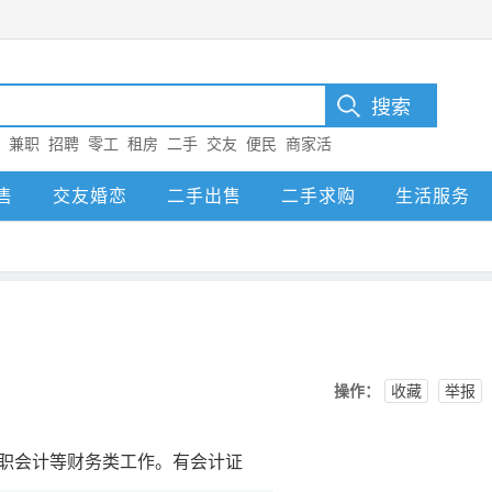
：
兼职
招聘
零工
租房
二手
交友
便民
商家活
售
交友婚恋
二手出售
二手求购
生活服务
操作：
收藏
举报
全职会计等财务类工作。有会计证