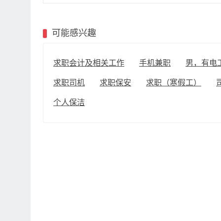
可能感兴趣
求职会计及相关工作
手机兼职
男，有电
求职司机
求职保安
求职（寒假工）
个人保洁